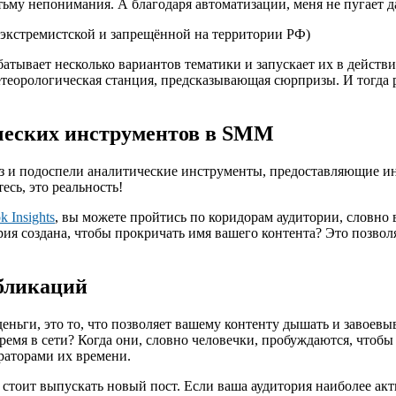
тьму непонимания. А благодаря автоматизации, меня не пугает 
 экстремистской и запрещённой на территории РФ)
батывает несколько вариантов тематики и запускает их в действ
етеорологическая станция, предсказывающая сюрпризы. И тогда 
ческих инструментов в SMM
 раз и подоспели аналитические инструменты, предоставляющие 
сь, это реальность!
k Insights
, вы можете пройтись по коридорам аудитории, словно
рия создана, чтобы прокричать имя вашего контента? Это позво
бликаций
деньги, это то, что позволяет вашему контенту дышать и завоев
ремя в сети? Когда они, словно человечки, пробуждаются, чтобы
ураторами их времени.
а стоит выпускать новый пост. Если ваша аудитория наиболее ак