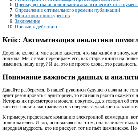
Преимущества использования аналитических инструмен
Определение оптимального времени публикаций
Мониторинг конкурентов
Заключение
Призыв к действию
Кейс: Автоматизация аналитики помог
Дорогие коллеги, мне давно кажется, что мы живём в эпоху, ко
подхода. Мы с вами перебираем его, как старые книги на полк
изменить нашу игру? И да, это не просто слова, это реальност
Понимание важности данных и аналит
Давайте разберемся. В нашей рукописи будущего важны не тол
будет резонировать с аудиторией, то вся наша работа окажетс
История их просмотров и модели покупок, да, я говорил об эт
контент словно выстраивается в очередь за улыбкой пользовате
К примеру, представьте компанию электронной коммерции, кото
пользователей. И вот, основываясь на этом, она начинает выд
народная мудрость, кто не рискует, тот не пьёт шампанское. 