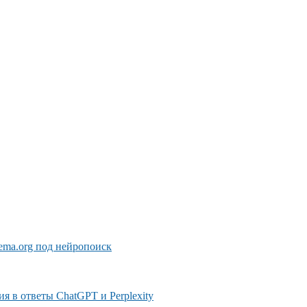
ema.org под нейропоиск
ния в ответы ChatGPT и Perplexity