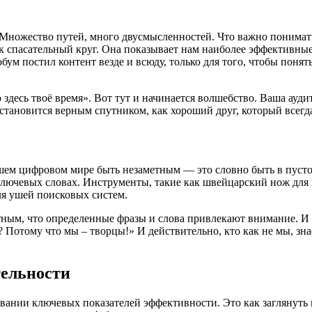
. Множество путей, много двусмысленностей. Что важно понимать
ак спасательный круг. Она показывает нам наиболее эффективные
ум постил контент везде и всюду, только для того, чтобы понять
 здесь твоё время». Вот тут и начинается волшебство. Ваша ауд
 становится верным спутником, как хороший друг, который всегда
ем цифровом мире быть незаметным — это словно быть в пустом 
и ключевых словах. Инструменты, такие как швейцарский нож дл
ля ушей поисковых систем.
стным, что определенные фразы и слова привлекают внимание. И 
 Потому что мы – творцы!» И действительно, кто как не мы, знаем
тельности
нии ключевых показателей эффективности. Это как заглянуть в б