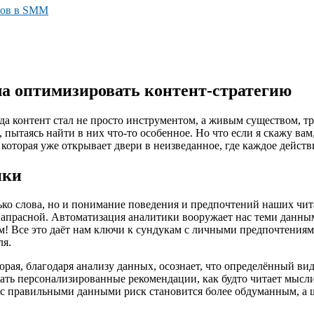
тов в SMM
ла оптимизировать контент-стратегию
гда контент стал не просто инструментом, а живым существом, т
е, пытаясь найти в них что-то особенное. Но что если я скажу 
ь, которая уже открывает двери в неизведанное, где каждое дей
ики
ько слова, но и понимание поведения и предпочтений наших чит
я напрасной. Автоматизация аналитики вооружает нас теми данн
ом! Все это даёт нам ключи к сундукам с личными предпочтениям
ля.
рая, благодаря анализу данных, осознает, что определённый ви
авать персонализированные рекомендации, как будто читает мысл
Но с правильными данными риск становится более обдуманным, а 