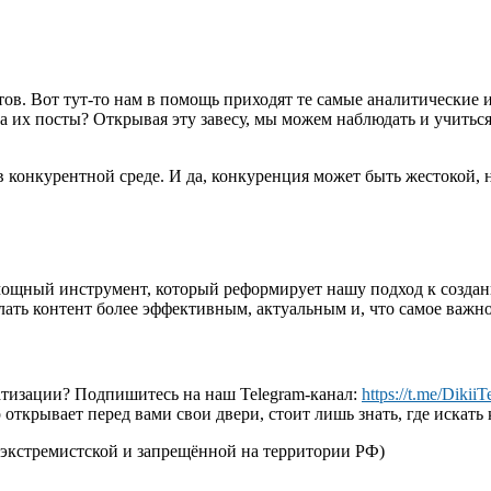
тов. Вот тут-то нам в помощь приходят те самые аналитические
а их посты? Открывая эту завесу, мы можем наблюдать и учитьс
конкурентной среде. И да, конкуренция может быть жестокой, но
мощный инструмент, который реформирует нашу подход к создани
лать контент более эффективным, актуальным и, что самое важн
матизации? Подпишитесь на наш Telegram-канал:
https://t.me/Dikii
открывает перед вами свои двери, стоит лишь знать, где искать
 экстремистской и запрещённой на территории РФ)