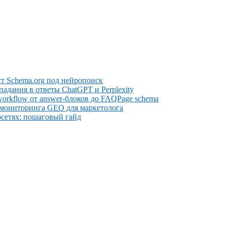
т Schema.org под нейропоиск
опадания в ответы ChatGPT и Perplexity
rkflow от answer-блоков до FAQPage schema
w мониторинга GEO для маркетолога
осетях: пошаговый гайд