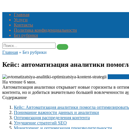
Skip
to
Главная
content
Услуги
Контакты
Политика конфиденциальности
Без рубрики
Search
for:
Главная
»
Без рубрики
Кейс: автоматизация аналитики помогл
Без рубри
На чтение
6 мин.
Автоматизация аналитики открывает новые горизонты в оптими
контента, но и добиться значительно большей вовлеченности а
Содержание
Кейс: Автоматизация аналитики помогла оптимизировать
Понимание важности данных и аналитики
Оптимизация распределения контента
Улучшение стратегий SEO
Мониторинг и оптимизация производительности