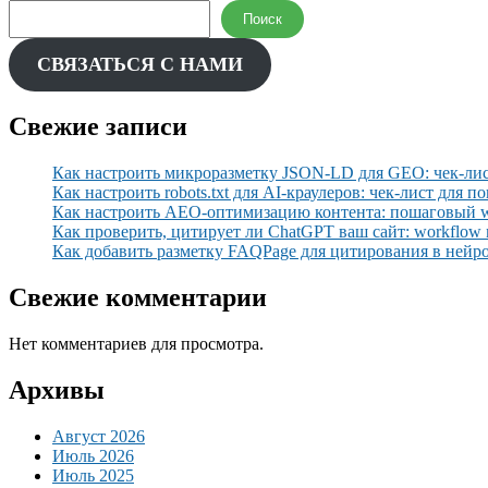
Поиск
СВЯЗАТЬСЯ С НАМИ
Свежие записи
Как настроить микроразметку JSON-LD для GEO: чек-лис
Как настроить robots.txt для AI-краулеров: чек-лист для п
Как настроить AEO-оптимизацию контента: пошаговый wo
Как проверить, цитирует ли ChatGPT ваш сайт: workflo
Как добавить разметку FAQPage для цитирования в нейр
Свежие комментарии
Нет комментариев для просмотра.
Архивы
Август 2026
Июль 2026
Июль 2025